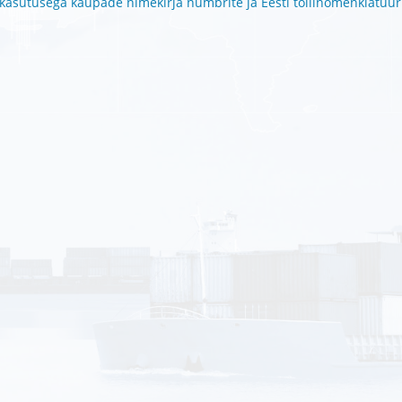
asutusega kaupade nimekirja numbrite ja Eesti tollinomenklatuur