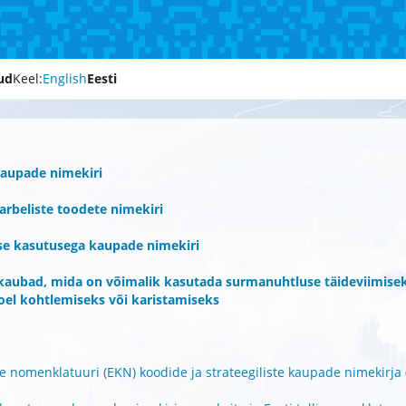
tud
Keel:
English
Eesti
kaupade nimekiri
arbeliste toodete nimekiri
e kasutusega kaupade nimekiri
kaubad, mida on võimalik kasutada surmanuhtluse täideviimiseks
oel kohtlemiseks või karistamiseks
e nomenklatuuri (EKN) koodide ja strateegiliste kaupade nimekirja (