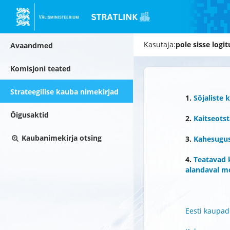
Stratlinki avalik portaal
Kasutaja:
pole sisse logi
Avaandmed
Komisjoni teated
Strateegilise kauba nimekirjad
1.
Sõjaliste 
Õigusaktid
2.
Kaitseotst
Kaubanimekirja otsing
3.
Kahesugus
4.
Teatavad 
alandaval m
Eesti kaupad