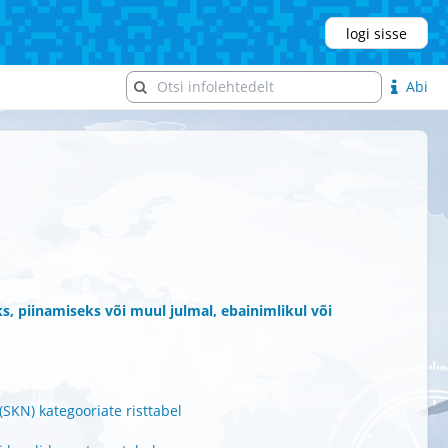
logi sisse
Abi
, piinamiseks või muul julmal, ebainimlikul või
SKN) kategooriate risttabel