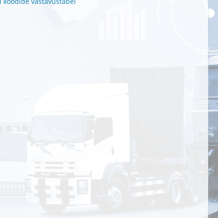
i koodide vastavustabel