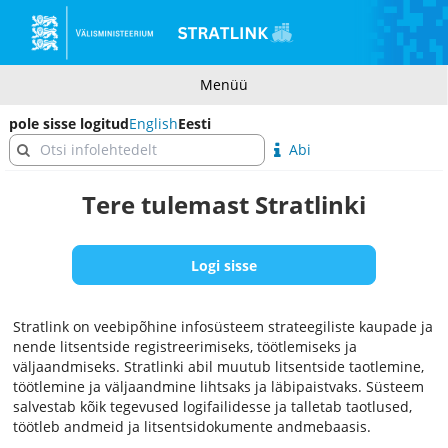
Menüü
pole sisse logitud
English
Eesti
Abi
Tere tulemast Stratlinki
Logi sisse
Stratlink on veebipõhine infosüsteem strateegiliste kaupade ja
nende litsentside registreerimiseks, töötlemiseks ja
väljaandmiseks. Stratlinki abil muutub litsentside taotlemine,
töötlemine ja väljaandmine lihtsaks ja läbipaistvaks. Süsteem
salvestab kõik tegevused logifailidesse ja talletab taotlused,
töötleb andmeid ja litsentsidokumente andmebaasis.