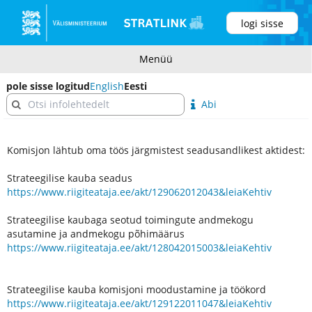
logi sisse
Menüü
pole sisse logitud
English
Eesti
Abi
Komisjon lähtub oma töös järgmistest seadusandlikest aktidest:
Strateegilise kauba seadus
https://www.riigiteataja.ee/akt/129062012043&leiaKehtiv
Strateegilise kaubaga seotud toimingute andmekogu
asutamine ja andmekogu põhimäärus
https://www.riigiteataja.ee/akt/128042015003&leiaKehtiv
Strateegilise kauba komisjoni moodustamine ja töökord
https://www.riigiteataja.ee/akt/129122011047&leiaKehtiv