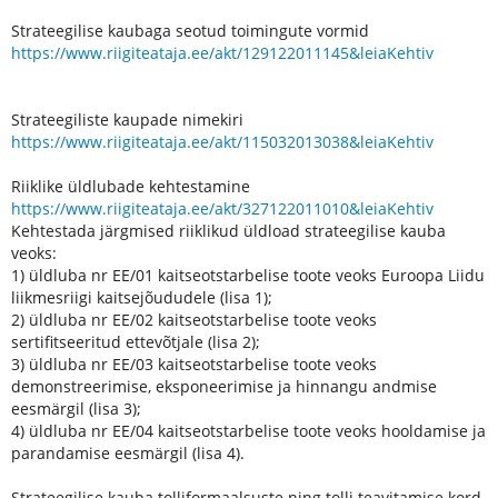
Strateegilise kaubaga seotud toimingute vormid
https://www.riigiteataja.ee/akt/129122011145&leiaKehtiv
Strateegiliste kaupade nimekiri
https://www.riigiteataja.ee/akt/115032013038&leiaKehtiv
Riiklike üldlubade kehtestamine
https://www.riigiteataja.ee/akt/327122011010&leiaKehtiv
Kehtestada järgmised riiklikud üldload strateegilise kauba
veoks:
1) üldluba nr EE/01 kaitseotstarbelise toote veoks Euroopa Liidu
liikmesriigi kaitsejõududele (lisa 1);
2) üldluba nr EE/02 kaitseotstarbelise toote veoks
sertifitseeritud ettevõtjale (lisa 2);
3) üldluba nr EE/03 kaitseotstarbelise toote veoks
demonstreerimise, eksponeerimise ja hinnangu andmise
eesmärgil (lisa 3);
4) üldluba nr EE/04 kaitseotstarbelise toote veoks hooldamise ja
parandamise eesmärgil (lisa 4).
Strateegilise kauba tolliformaalsuste ning tolli teavitamise kord