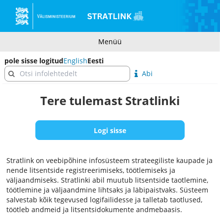
Menüü
pole sisse logitud
English
Eesti
Abi
Tere tulemast Stratlinki
Logi sisse
Stratlink on veebipõhine infosüsteem strateegiliste kaupade ja
nende litsentside registreerimiseks, töötlemiseks ja
väljaandmiseks. Stratlinki abil muutub litsentside taotlemine,
töötlemine ja väljaandmine lihtsaks ja läbipaistvaks. Süsteem
salvestab kõik tegevused logifailidesse ja talletab taotlused,
töötleb andmeid ja litsentsidokumente andmebaasis.